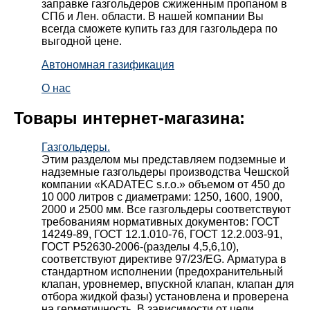
заправке газгольдеров сжиженным пропаном в
СПб и Лен. области. В нашей компании Вы
всегда сможете купить газ для газгольдера по
выгодной цене.
Автономная газификация
О нас
Товары интернет-магазина:
Газгольдеры.
Этим разделом мы представляем подземные и
надземные газгольдеры производства Чешской
компании «KADATEC s.r.o.» объемом от 450 до
10 000 литров с диаметрами: 1250, 1600, 1900,
2000 и 2500 мм. Все газгольдеры соответствуют
требованиям нормативных документов: ГОСТ
14249-89, ГОСТ 12.1.010-76, ГОСТ 12.2.003-91,
ГОСТ Р52630-2006-(разделы 4,5,6,10),
соответствуют директиве 97/23/EG. Арматура в
стандартном исполнении (предохранительный
клапан, уровнемер, впускной клапан, клапан для
отбора жидкой фазы) установлена и проверена
на герметичность. В зависимости от цели