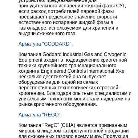
устройство, предназначенное для
принудительного испарения жидкой фазы СУГ,
если расход потребителей паровой фазы
превышает предельное значение скорости
естественного испарения жидкой фазы в
газгольдере, используемом для хранения и
выдачи сжиженного газа.
Арматура "GODDARD".
Компания Goddard Industrial Gas and Cryogenic
Equipment входит в подразделение криогенной
техники крупнейшего транснационального
холдинга Engineered Controls International.Уже
несколько десятилетий она выпускает
оборудование для одной из самых
переспективных технологических отраслей-
криогеники. Благодаря опытным специалистам и
уникальным технологиямони стали лидерами на
рынке криогенного оборудования.
Арматура "REGO".
Компания "RegO" (США) является признанным
мировым лидером газорегуляторной продукции
для сжиженных газовпо всему миру. Продукция