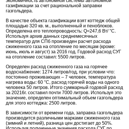
экономичность автономной системы автономной
газификации за счет рациональной заправки
газгольдера.
В качестве объекта газификации взят коттедж общей
площадью 320 кв. м., выполненный и пеноблоков.
Определена его теплопроводность: Q=247,6 Вт/ °C.
Используя архив данных среднемесячных
температур для СПб произведен расчет расхода
сжиженного газа на отопление по месяцам (кроме:
июнь, июль и август) за 2016 год. Годовой расход СУГ
на отопление составил: 5500 литров.
Определен расход сжиженного газа на горячее
водоснабжение: 1274 литров/год, при условии что:
постоянно проживающих – 7 человек, температура
нагрева воды: 60 °C, расход горячей воды на одного
человека 50 литров. Итого суммарный годовой расход
за 20216г. составил почти 7000 литров. Используя это
значение, определен оптимальный объем газгольдера
для этого коттеджа: 2500 литров.
В зависимости от времени года, заправка газгольдера
производится различными марками сжиженного газа
(зимний и летний), разница цен достигает до 50%.
Используя полученные значения расхода СУГ по