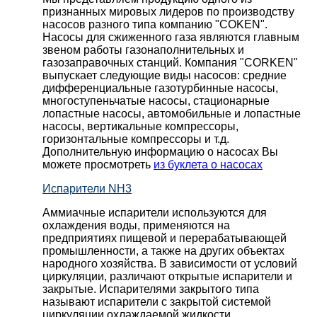
признанных мировых лидеров по производству
насосов разного типа компанию "COKEN".
Насосы для сжиженного газа являются главным
звеном работы газонаполнительных и
газозаправочных станций. Компания "CORKEN"
выпускает следующие виды насосов: cредние
дифференциальные газотурбинные насосы,
многоступеньчатые насосы, стационарные
лопастные насосы, автомобильные и лопaстные
насосы, вертикальные компрессоры,
горизонтальные компрессоры и т.д.
Дополнительную информацию о насосах Вы
можете просмотреть
из буклета о насосах
Испарители NH3
Аммиачные испарители используются для
охлаждения воды, применяются на
предприятиях пищевой и перерабатывающей
промышленности, а также на других объектах
народного хозяйства. В зависимости от условий
циркуляции, различают открытые испарители и
закрытые. Испарителями закрытого типа
называют испарители с закрытой системой
циркуляции охлаждаемой жидкости,