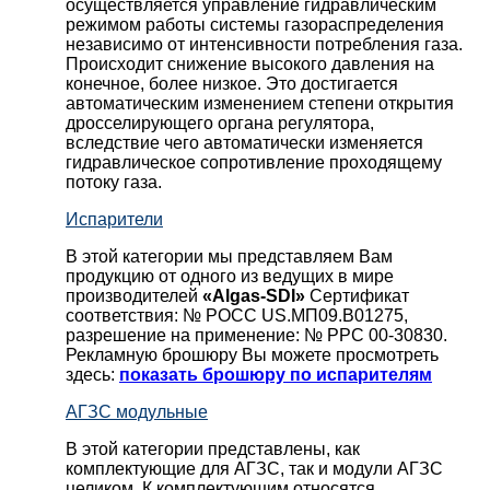
осуществляется управление гидравлическим
режимом работы системы газораспределения
независимо от интенсивности потребления газа.
Происходит снижение высокого давления на
конечное, более низкое. Это достигается
автоматическим изменением степени открытия
дросселирующего органа регулятора,
вследствие чего автоматически изменяется
гидравлическое сопротивление проходящему
потоку газа.
Испарители
В этой категории мы представляем Вам
продукцию от одного из ведущих в мире
производителей
«Algas-SDI»
Сертификат
соответствия: № РОСС US.МП09.В01275,
разрешение на применение: № РРС 00-30830.
Рекламную брошюру Вы можете просмотреть
здесь:
показать брошюру по испарителям
АГЗС модульные
В этой категории представлены, как
комплектующие для АГЗС, так и модули АГЗС
целиком. К комплектующим относятся