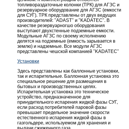
топливораздаточные колонки (ТРК) для АГЗС и
резервуарное оборудование для АГЗС (емкости
для СУГ). ТРК представлены от двух ведущих
производителей: "ADAST" и "KADATEC". В
качестве резервуарногшо оборудования
выступают двухстенные подземные емкости.
Модульные АГЗС по своему исполнению
делятся на подземные (емкость зарывается в
землю) и надземные. Все модули АГЗС
представлены чешской компанией "KADATEC"
Установки
Здесь представлены как баллонные установки,
так и испарительные. Баллонная установка это
специальное решение для размещения в
бытовых и производственных целях.
Испарительная установка это техническое
устройство, предназначенное для
принудительного испарения жидкой фазы СУГ,
если расход потребителей паровой фазы
превышает предельное значение скорости
естественного испарения жидкой фазы в
газгольдере, используемом для хранения и
выдачи сжиженного газа.