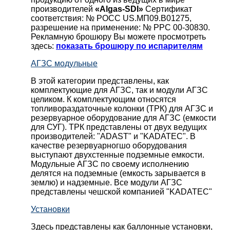
производителей
«Algas-SDI»
Сертификат
соответствия: № РОСС US.МП09.В01275,
разрешение на применение: № РРС 00-30830.
Рекламную брошюру Вы можете просмотреть
здесь:
показать брошюру по испарителям
АГЗС модульные
В этой категории представлены, как
комплектующие для АГЗС, так и модули АГЗС
целиком. К комплектующим относятся
топливораздаточные колонки (ТРК) для АГЗС и
резервуарное оборудование для АГЗС (емкости
для СУГ). ТРК представлены от двух ведущих
производителей: "ADAST" и "KADATEC". В
качестве резервуарногшо оборудования
выступают двухстенные подземные емкости.
Модульные АГЗС по своему исполнению
делятся на подземные (емкость зарывается в
землю) и надземные. Все модули АГЗС
представлены чешской компанией "KADATEC"
Установки
Здесь представлены как баллонные установки,