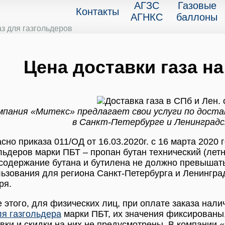
АГЗС
Газовые
Контакты
АГНКС
баллоны
з для газгольдеров
Цена доставки газа на 
мпания «Митекс» предлагает свои услуги по достав
в Санкт-Петербурге и Ленинградс
сно приказа 011/ОД от 16.03.2020г. с 16 марта 2020 
льдеров марки ПБТ – пропан бутан технический (летн
содержание бутана и бутилена не должно превышат
ьзования для региона Санкт-Петербурга и Ленинградк
ря.
 этого, для физических лиц, при оплате заказа нал
ля газгольдера
марки ПБТ, их значения фиксированы
вки и скидки на них не предусмотрены. В компании 