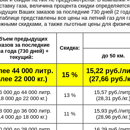
ставку газа, величина процента скидки определяет
дущих Ваших заказов за последние 730 дней (2 год
таблице представлены все цены на летний газ для г
жными скидками, а также льготные цены для физиче
бъем предыдущих
казов за последние
Скидка:
а года (730 дней) +
до 50 км.
текущий:
лее 44 000 литр.
15,22 руб./л
15 %
лее 22 000 кг.)
(27,66 руб./к
6 000 до 44 000 литр.
15,57 руб./лит
13 %
18 000 до 22 000 кг.)
(28,31 руб./кг.
8 000 до 36 000 литр.
15,93 руб./лит
11 %
14 000 до 18 000 кг.)
(28,96 руб./кг.
0 000 до 28 000 литр.
16,29 руб./лит