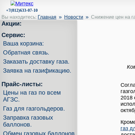
+7(812)633-07-10
»
»
Вы находитесь:
Главная
Новости
Снижение цен на га
Акции:
Сервис:
Ваша корзина:
Обратная связь.
Заказать доставку газа.
Ко
Заявка на газификацию.
Прайс-листы:
Согла
газго
Цены на газ по всем
2018 
АГЗС.
испол
Газ для газгольдеров.
октяб
Заправка газовых
Кроме
баллонов.
газ д
Обмен газовых баллонов.
доста