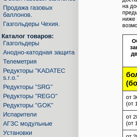
на до
Продажа газовых
преды
баллонов.
ниже 
Газгольдеры Чехия.
возмо
Каталог товаров:
О
Газгольдеры
за
Анодно-катодная защита
дв
Телеметрия
Редукторы "KADATEC
бо
s.r.o."
(бо
Редукторы "SRG"
Редукторы "REGO"
от 3
(от 
Редукторы "GOK"
Испарители
от 2
АГЗС модульные
(от 
Установки
от 2