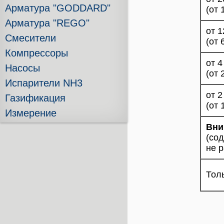
Арматура "GODDARD"
(от 
Арматура "REGO"
от 1
Смесители
(от 
Компрессоры
от 4
Насосы
(от 
Испарители NH3
от 2
Газификация
(от 
Измерение
Вни
(сод
не 
Тол