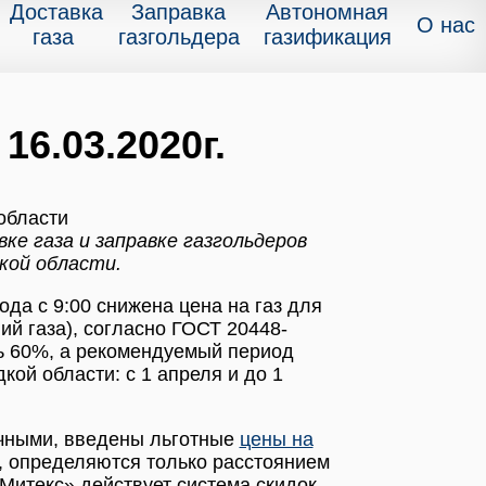
Доставка
Заправка
Автономная
О нас
газа
газгольдера
газификация
16.03.2020г.
ке газа и заправке газгольдеров
кой области.
года с 9:00 снижена цена на газ для
ий газа), согласно ГОСТ 20448-
ь 60%, а рекомендуемый период
ой области: с 1 апреля и до 1
ичными, введены льготные
цены на
, определяются только расстоянием
«Митекс» действует система скидок