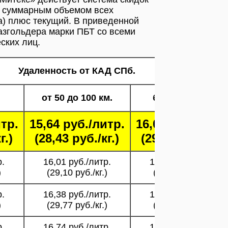
ся суммарным объемом всех
а) плюс текущий. В приведенной
азгольдера марки ПБТ со всеми
ских лиц.
Удаленность от КАД СПб.
от 50 до 100 км.
более 100 км.
итр.
15,64 руб./литр.
16,07 руб./литр
г.)
(28,43 руб./кг.)
(29,21 руб./кг.)
р.
16,01 руб./литр.
16,44 руб./литр.
)
(29,10 руб./кг.)
(29,89 руб./кг.)
р.
16,38 руб./литр.
16,82 руб./литр.
)
(29,77 руб./кг.)
(30,58 руб./кг.)
р.
16,74 руб./литр.
17,20 руб./литр.