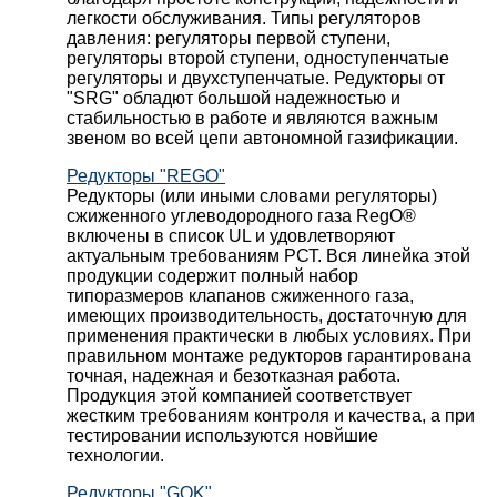
легкости обслуживания. Типы регуляторов
давления: регуляторы первой ступени,
регуляторы второй ступени, одноступенчатые
регуляторы и двухступенчатые. Редукторы от
"SRG" обладют большой надежностью и
стабильностью в работе и являются важным
звеном во всей цепи автономной газификации.
Редукторы "REGO"
Редукторы (или иными словами регуляторы)
сжиженного углеводородного газа RegO®
включены в список UL и удовлетворяют
актуальным требованиям РСТ. Вся линейка этой
продукции содержит полный набор
типоразмеров клапанов сжиженного газа,
имеющих производительность, достаточную для
применения практически в любых условиях. При
правильном монтаже редукторов гарантирована
точная, надежная и безотказная работа.
Продукция этой компанией соответствует
жестким требованиям контроля и качества, а при
тестировании используются новйшие
технологии.
Редукторы "GOK"