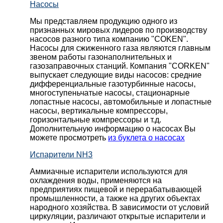
Насосы
Мы представляем продукцию одного из
признанных мировых лидеров по производству
насосов разного типа компанию "COKEN".
Насосы для сжиженного газа являются главным
звеном работы газонаполнительных и
газозаправочных станций. Компания "CORKEN"
выпускает следующие виды насосов: cредние
дифференциальные газотурбинные насосы,
многоступеньчатые насосы, стационарные
лопастные насосы, автомобильные и лопaстные
насосы, вертикальные компрессоры,
горизонтальные компрессоры и т.д.
Дополнительную информацию о насосах Вы
можете просмотреть
из буклета о насосах
Испарители NH3
Аммиачные испарители используются для
охлаждения воды, применяются на
предприятиях пищевой и перерабатывающей
промышленности, а также на других объектах
народного хозяйства. В зависимости от условий
циркуляции, различают открытые испарители и