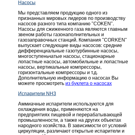
Насосы
Мы представляем продукцию одного из
признанных мировых лидеров по производству
насосов разного типа компанию "COKEN".
Насосы для сжиженного газа являются главным
звеном работы газонаполнительных и
газозаправочных станций. Компания "CORKEN"
выпускает следующие виды насосов: cредние
дифференциальные газотурбинные насосы,
многоступеньчатые насосы, стационарные
лопастные насосы, автомобильные и лопaстные
насосы, вертикальные компрессоры,
горизонтальные компрессоры и т.д.
Дополнительную информацию о насосах Вы
можете просмотреть
из буклета о насосах
Испарители NH3
Аммиачные испарители используются для
охлаждения воды, применяются на
предприятиях пищевой и перерабатывающей
промышленности, а также на других объектах
народного хозяйства. В зависимости от условий
циркуляции, различают открытые испарители и