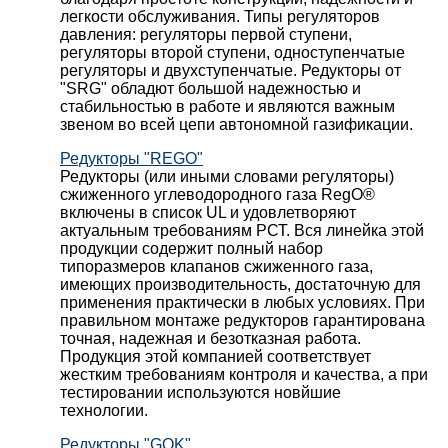
легкости обслуживания. Типы регуляторов
давления: регуляторы первой ступени,
регуляторы второй ступени, одноступенчатые
регуляторы и двухступенчатые. Редукторы от
"SRG" обладют большой надежностью и
стабильностью в работе и являются важным
звеном во всей цепи автономной газификации.
Редукторы "REGO"
Редукторы (или иными словами регуляторы)
сжиженного углеводородного газа RegO®
включены в список UL и удовлетворяют
актуальным требованиям РСТ. Вся линейка этой
продукции содержит полный набор
типоразмеров клапанов сжиженного газа,
имеющих производительность, достаточную для
применения практически в любых условиях. При
правильном монтаже редукторов гарантирована
точная, надежная и безотказная работа.
Продукция этой компанией соответствует
жестким требованиям контроля и качества, а при
тестировании используются новйшие
технологии.
Редукторы "GOK"