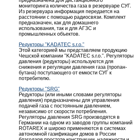
предназначена для дистанционного
мониторинга количества газа в резервуаре СУГ.
Из резервуара информация передается на
расстоянии с помощью радиосвязи. Комплект
предназначен, как для домашнего
использования, так и для АГЗС и
промышленных объектов.
Редукторы "KADATEC s.r.o."
Этой категорией мы представляем продукцию
Чешской компании "KADATEC s.r.o.". Регуляторы
давления (редукторы) используются для
снижения и регуляции давления газа (пропан-
бутана) поступающего от емкости СУГ к
потребителю.
Редукторы "SRG"
Редукторы (или иными словами регуляторы
давления) предназначены для управления
подачей газа с постоянным давлением,
независимо от скорости потребления.
Регуляторы давления SRG производятся в
Германии на одном из заводов группы компаний
ROTAREX и широко применяются в системах
автономной газификации домов в России
благодаря простоте конструкции, надежности и