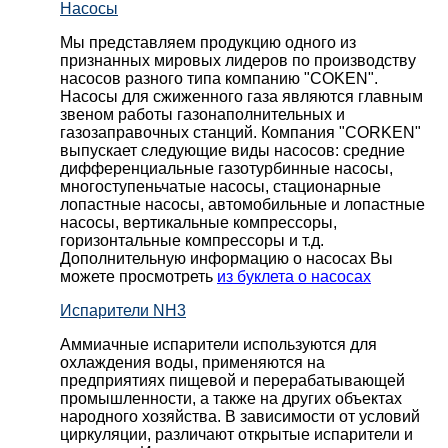
Насосы
Мы представляем продукцию одного из
признанных мировых лидеров по производству
насосов разного типа компанию "COKEN".
Насосы для сжиженного газа являются главным
звеном работы газонаполнительных и
газозаправочных станций. Компания "CORKEN"
выпускает следующие виды насосов: cредние
дифференциальные газотурбинные насосы,
многоступеньчатые насосы, стационарные
лопастные насосы, автомобильные и лопaстные
насосы, вертикальные компрессоры,
горизонтальные компрессоры и т.д.
Дополнительную информацию о насосах Вы
можете просмотреть
из буклета о насосах
Испарители NH3
Аммиачные испарители используются для
охлаждения воды, применяются на
предприятиях пищевой и перерабатывающей
промышленности, а также на других объектах
народного хозяйства. В зависимости от условий
циркуляции, различают открытые испарители и