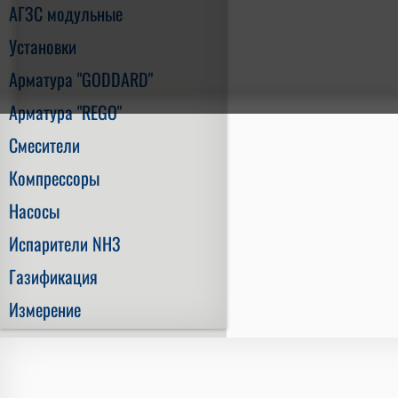
АГЗС модульные
Установки
Арматура "GODDARD"
Арматура "REGO"
Смесители
Компрессоры
Насосы
Испарители NH3
Газификация
Измерение