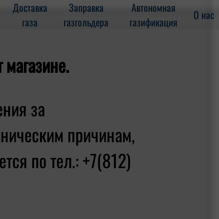
Доставка
Заправка
Автономная
О нас
газа
газгольдера
газификация
т магазине.
ения за
хническим причинам,
тся по тел.: +7(812)