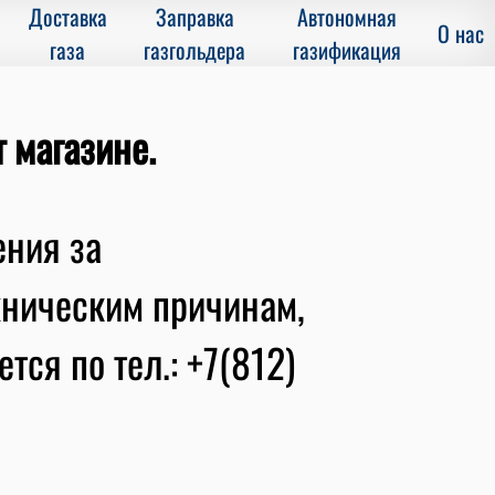
Доставка
Заправка
Автономная
О нас
газа
газгольдера
газификация
т магазине.
ения за
хническим причинам,
тся по тел.: +7(812)