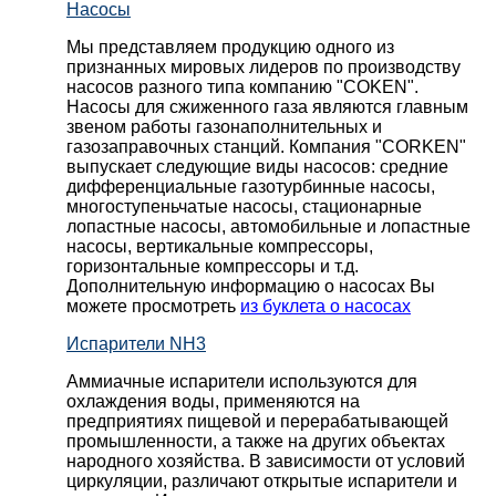
Насосы
Мы представляем продукцию одного из
признанных мировых лидеров по производству
насосов разного типа компанию "COKEN".
Насосы для сжиженного газа являются главным
звеном работы газонаполнительных и
газозаправочных станций. Компания "CORKEN"
выпускает следующие виды насосов: cредние
дифференциальные газотурбинные насосы,
многоступеньчатые насосы, стационарные
лопастные насосы, автомобильные и лопaстные
насосы, вертикальные компрессоры,
горизонтальные компрессоры и т.д.
Дополнительную информацию о насосах Вы
можете просмотреть
из буклета о насосах
Испарители NH3
Аммиачные испарители используются для
охлаждения воды, применяются на
предприятиях пищевой и перерабатывающей
промышленности, а также на других объектах
народного хозяйства. В зависимости от условий
циркуляции, различают открытые испарители и