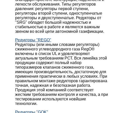
легкости обслуживания. Типы регуляторов
давления: регуляторы первой ступени,
регуляторы второй ступени, одноступенчатые
регуляторы и двухступенчатые. Редукторы от
"SRG" обладют большой надежностью и
стабильностью в работе и являются важным
звеном во всей цепи автономной газификации.
Редукторы "REGO"
Редукторы (или иными словами регуляторы)
сжиженного углеводородного газа RegO®
включены в список UL и удовлетворяют
актуальным требованиям РСТ. Вся линейка этой
продукции содержит полный набор
типоразмеров клапанов сжиженного газа,
имеющих производительность, достаточную для
применения практически в любых условиях. При
правильном монтаже редукторов гарантирована
точная, надежная и безотказная работа.
Продукция этой компанией соответствует
жестким требованиям контроля и качества, а при
тестировании используются новйшие
технологии.
Редукторы "GOK"