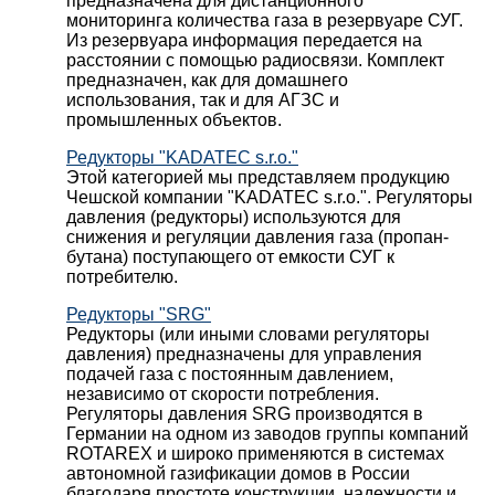
предназначена для дистанционного
мониторинга количества газа в резервуаре СУГ.
Из резервуара информация передается на
расстоянии с помощью радиосвязи. Комплект
предназначен, как для домашнего
использования, так и для АГЗС и
промышленных объектов.
Редукторы "KADATEC s.r.o."
Этой категорией мы представляем продукцию
Чешской компании "KADATEC s.r.o.". Регуляторы
давления (редукторы) используются для
снижения и регуляции давления газа (пропан-
бутана) поступающего от емкости СУГ к
потребителю.
Редукторы "SRG"
Редукторы (или иными словами регуляторы
давления) предназначены для управления
подачей газа с постоянным давлением,
независимо от скорости потребления.
Регуляторы давления SRG производятся в
Германии на одном из заводов группы компаний
ROTAREX и широко применяются в системах
автономной газификации домов в России
благодаря простоте конструкции, надежности и