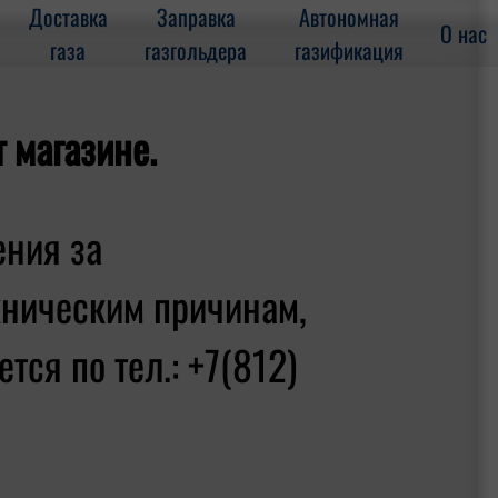
Доставка
Заправка
Автономная
О нас
газа
газгольдера
газификация
т магазине.
ения за
хническим причинам,
тся по тел.: +7(812)