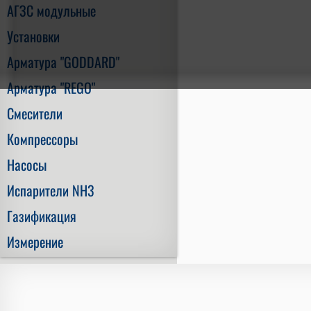
АГЗС модульные
Установки
Арматура "GODDARD"
Арматура "REGO"
Смесители
Компрессоры
Насосы
Испарители NH3
Газификация
Измерение