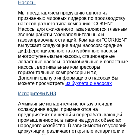
Насосы
Мы представляем продукцию одного из
признанных мировых лидеров по производству
насосов разного типа компанию "COKEN".
Насосы для сжиженного газа являются главным
звеном работы газонаполнительных и
газозаправочных станций. Компания "CORKEN"
выпускает следующие виды насосов: cредние
дифференциальные газотурбинные насосы,
многоступеньчатые насосы, стационарные
лопастные насосы, автомобильные и лопaстные
насосы, вертикальные компрессоры,
горизонтальные компрессоры и т.д.
Дополнительную информацию о насосах Вы
можете просмотреть
из буклета о насосах
Испарители NH3
Аммиачные испарители используются для
охлаждения воды, применяются на
предприятиях пищевой и перерабатывающей
промышленности, а также на других объектах
народного хозяйства. В зависимости от условий
циркуляции, различают открытые испарители и