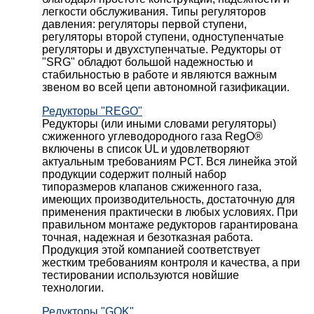
легкости обслуживания. Типы регуляторов
давления: регуляторы первой ступени,
регуляторы второй ступени, одноступенчатые
регуляторы и двухступенчатые. Редукторы от
"SRG" обладют большой надежностью и
стабильностью в работе и являются важным
звеном во всей цепи автономной газификации.
Редукторы "REGO"
Редукторы (или иными словами регуляторы)
сжиженного углеводородного газа RegO®
включены в список UL и удовлетворяют
актуальным требованиям РСТ. Вся линейка этой
продукции содержит полный набор
типоразмеров клапанов сжиженного газа,
имеющих производительность, достаточную для
применения практически в любых условиях. При
правильном монтаже редукторов гарантирована
точная, надежная и безотказная работа.
Продукция этой компанией соответствует
жестким требованиям контроля и качества, а при
тестировании используются новйшие
технологии.
Редукторы "GOK"