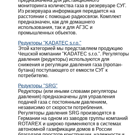
предназначена для дистанционного
мониторинга количества газа в резервуаре СУГ.
Из резервуара информация передается на
расстоянии с помощью радиосвязи. Комплект
предназначен, как для домашнего
использования, так и для АГЗС и
промышленных объектов.
Редукторы "KADATEC s.r.o."
Этой категорией мы представляем продукцию
Чешской компании "KADATEC s.r.o.". Регуляторы
давления (редукторы) используются для
снижения и регуляции давления газа (пропан-
бутана) поступающего от емкости СУГ к
потребителю.
Редукторы "SRG"
Редукторы (или иными словами регуляторы
давления) предназначены для управления
подачей газа с постоянным давлением,
независимо от скорости потребления.
Регуляторы давления SRG производятся в
Германии на одном из заводов группы компаний
ROTAREX и широко применяются в системах
автономной газификации домов в России
благодаря простоте конструкции, надежности и