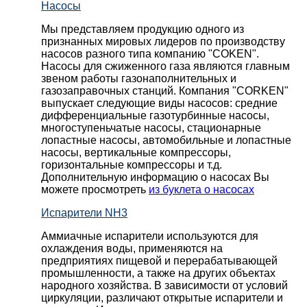
Насосы
Мы представляем продукцию одного из
признанных мировых лидеров по производству
насосов разного типа компанию "COKEN".
Насосы для сжиженного газа являются главным
звеном работы газонаполнительных и
газозаправочных станций. Компания "CORKEN"
выпускает следующие виды насосов: cредние
дифференциальные газотурбинные насосы,
многоступеньчатые насосы, стационарные
лопастные насосы, автомобильные и лопaстные
насосы, вертикальные компрессоры,
горизонтальные компрессоры и т.д.
Дополнительную информацию о насосах Вы
можете просмотреть
из буклета о насосах
Испарители NH3
Аммиачные испарители используются для
охлаждения воды, применяются на
предприятиях пищевой и перерабатывающей
промышленности, а также на других объектах
народного хозяйства. В зависимости от условий
циркуляции, различают открытые испарители и