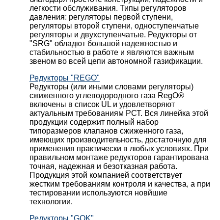
легкости обслуживания. Типы регуляторов
давления: регуляторы первой ступени,
регуляторы второй ступени, одноступенчатые
регуляторы и двухступенчатые. Редукторы от
"SRG" обладют большой надежностью и
стабильностью в работе и являются важным
звеном во всей цепи автономной газификации.
Редукторы "REGO"
Редукторы (или иными словами регуляторы)
сжиженного углеводородного газа RegO®
включены в список UL и удовлетворяют
актуальным требованиям РСТ. Вся линейка этой
продукции содержит полный набор
типоразмеров клапанов сжиженного газа,
имеющих производительность, достаточную для
применения практически в любых условиях. При
правильном монтаже редукторов гарантирована
точная, надежная и безотказная работа.
Продукция этой компанией соответствует
жестким требованиям контроля и качества, а при
тестировании используются новйшие
технологии.
Редукторы "GOK"