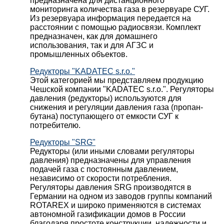
предназначена для дистанционного
мониторинга количества газа в резервуаре СУГ.
Из резервуара информация передается на
расстоянии с помощью радиосвязи. Комплект
предназначен, как для домашнего
использования, так и для АГЗС и
промышленных объектов.
Редукторы "KADATEC s.r.o."
Этой категорией мы представляем продукцию
Чешской компании "KADATEC s.r.o.". Регуляторы
давления (редукторы) используются для
снижения и регуляции давления газа (пропан-
бутана) поступающего от емкости СУГ к
потребителю.
Редукторы "SRG"
Редукторы (или иными словами регуляторы
давления) предназначены для управления
подачей газа с постоянным давлением,
независимо от скорости потребления.
Регуляторы давления SRG производятся в
Германии на одном из заводов группы компаний
ROTAREX и широко применяются в системах
автономной газификации домов в России
благодаря простоте конструкции, надежности и