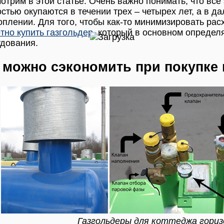
отрим в этой статье. Очень важно понимать, что все 
стью окупаются в течении трех – четырех лет, а в 
оплении. Для того, чтобы как-то минимизировать ра
тно купить газгольдер
, который в основном определя
дования.
 можно сэкономить при покупке 
Газгольдеры для коттеджа гори