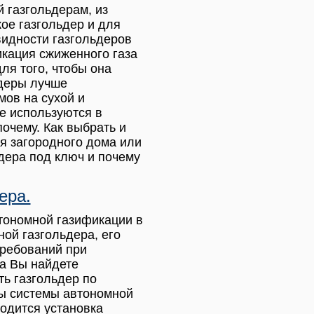
 газгольдерам, из
кое газгольдер и для
видности газгольдеров
икация сжиженного газа
ля того, чтобы она
ьдеры лучше
мов на сухой и
е используются в
очему. Как выбрать и
ля загородного дома или
ьдера под ключ и почему
ера.
тономной газификации в
ой газгольдера, его
требований при
ла Вы найдете
ть газгольдер по
ты системы автономной
водится установка