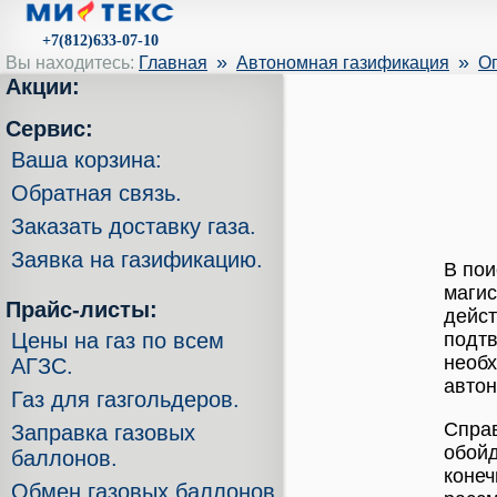
+7(812)633-07-10
»
»
Вы находитесь:
Главная
Автономная газификация
Оп
Акции:
Сервис:
Ваша корзина:
Обратная связь.
Заказать доставку газа.
Заявка на газификацию.
В пои
магис
Прайс-листы:
дейст
Цены на газ по всем
подтв
необх
АГЗС.
авто
Газ для газгольдеров.
Справ
Заправка газовых
обойд
баллонов.
конеч
Обмен газовых баллонов.