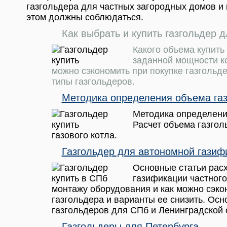
газгольдера для частных загородных домов и 
этом должны соблюдаться.
Как выбрать и купить газгольдер д
Какого объема купить
заданной мощности ко
можно сэкономить при покупке газгольд
типы газгольдеров.
Методика определения объема газ
Методика определени
Расчет объема газго
газового котла.
Газгольдер для автономной газиф
Основные статьи рас
газификации частного
монтажу оборудования и как можно сэко
газгольдера и варианты ее снизить. Ос
газгольдеров для СПб и Ленинградской 
Газгольдеры для Петербурга.