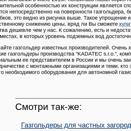
ительной особенностью их конструкции является сп
тся непосредственно на поверхности газгольдера, б
бков, это видно из рисунка выше. Такое упрощение к
ственному снижению цены, вряд ли Вы сможете
купи
тва дешевле чем у нас. К сожалению, есть и недоста
 местах, в которых уровень подземных вод достаточн
айте газгольдер известных производителей. Очень 
ие газгольдеры производства "KADATEC s.r.o.", ком
альным ее представителем в России и мы очень за
дничестве с монтажными организациями и теми, кто
го необходимого оборудования для автономной гази
Смотри так-же:
Газгольдеры для частных загоро