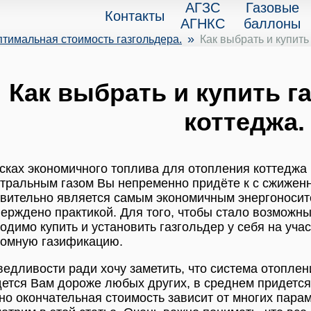
АГЗС
Газовые
Контакты
АГНКС
баллоны
»
тимальная стоимость газгольдера.
Как выбрать и купить
Как выбрать и купить г
коттеджа.
сках экономичного топлива для отопления коттеджа 
тральным газом Вы непременно придёте к с сжиженн
вительно является самым экономичным энергоносите
ерждено практикой. Для того, чтобы стало возможн
одимо купить и установить газгольдер у себя на уча
номную газификацию.
едливости ради хочу заметить, что система отоплен
ется Вам дороже любых других, в среднем придется р
но окончательная стоимость зависит от многих пара