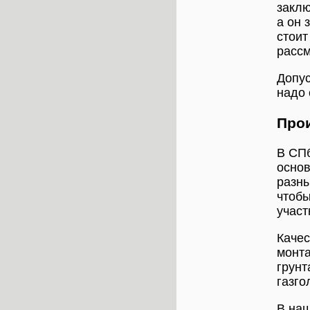
заклю
а он 
стоит
рассм
Допус
надо 
Прои
В СПб
основ
разны
чтобы
участ
Качес
монта
грунт
газго
В наш