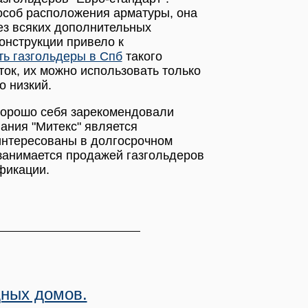
особ расположения арматуры, она
ез всяких дополнительных
онструкции привело к
ть газгольдеры в Спб
такого
ток, их можно использовать только
о низкий.
хорошо себя зарекомендовали
пания "Митекс" является
интересованы в долгосрочном
 занимается продажей газгольдеров
фикации.
дных домов.