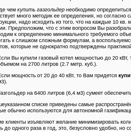
де чем
купить газгольдер
необходимо определиться 
твует много методик ее определения, но согласно с
рукции, надо исходить из того, что на каждые 10 кв. 
ии. Предположим, что с этим вопросом Вы разобрали
одим к определению минимального требуемого объе
гать к слишком сложным формулам, а воспользуемс
тов, которые не однократно подтверждены практикой
Если Вы купили газовый котел мощностью до 20 кВт, 
объемом на 2700 литров (2.7 метр. куб.).
Если мощность от 20 до 40 кВт, то Вам придется
купи
3).
Газгольдер на 6400 литров (6,4 м3) сумеет обеспечит
еуказанном списке приведены самые распространё
ые обычно используются для автономной газификац
е клиенты изъявляют желание минимизировать коли
ь до одного раза в год, это, безусловно удобно, но