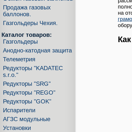
рассм
полно
Продажа газовых
на от
баллонов.
грамо
Газгольдеры Чехия.
обору
Каталог товаров:
Как
Газгольдеры
Анодно-катодная защита
Телеметрия
Редукторы "KADATEC
s.r.o."
Редукторы "SRG"
Редукторы "REGO"
Редукторы "GOK"
Испарители
АГЗС модульные
Установки