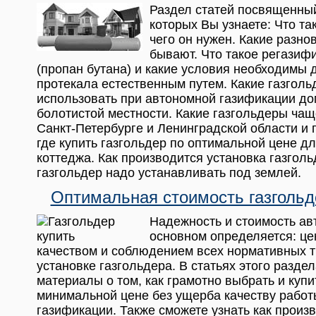
Раздел статей посвященный
которых Вы узнаете: Что та
чего он нужен. Какие разно
бывают. Что такое регазиф
(пропан бутана) и какие условия необходимы д
протекала естественным путем. Какие газгол
использовать при автономной газификации до
болотистой местности. Какие газгольдеры чащ
Санкт-Петербурге и Ленинградской области и п
где купить газгольдер по оптимальной цене д
коттеджа. Как производится установка газгол
газгольдер надо устанавливать под землей.
Оптимальная стоимость газгольд
Надежность и стоимость ав
основном определяется: цен
качеством и соблюдением всех нормативных 
установке газгольдера. В статьях этого разде
материалы о том, как грамотно выбрать и купи
минимальной цене без ущерба качеству рабо
газификации. Также сможете узнать как произ