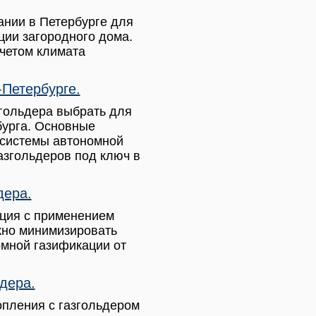
нии в Петербурге для
ции загородного дома.
учетом климата
-Петербурге.
згольдера выбрать для
бурга. Основные
 системы автономной
азгольдеров под ключ в
дера.
ция с применением
жно минимизировать
омной газификации от
дера.
опления с газгольдером