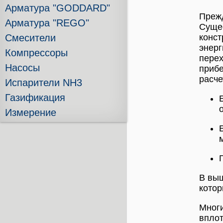
Арматура "GODDARD"
Преж
Арматура "REGO"
Сущес
конст
Смесители
энерг
Компрессоры
перех
Насосы
прибе
расче
Испарители NH3
Газификация
Измерение
м
В выш
котор
Многи
вплот