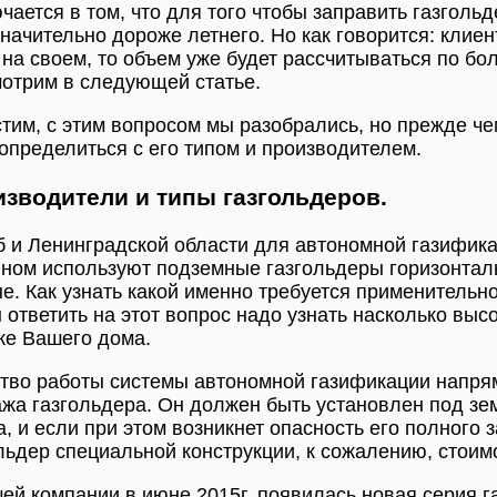
чается в том, что для того чтобы заправить газгольд
значительно дороже летнего. Но как говорится: клиен
 на своем, то объем уже будет рассчитываться по б
отрим в следующей статье.
тим, с этим вопросом мы разобрались, но прежде че
определиться с его типом и производителем.
зводители и типы газгольдеров.
 и Ленинградской области для автономной газифика
ном используют подземные газгольдеры горизонталь
е. Как узнать какой именно требуется применительно
 ответить на этот вопрос надо узнать насколько вы
ке Вашего дома.
тво работы системы автономной газификации напрям
жа газгольдера. Он должен быть установлен под зе
а, и если при этом возникнет опасность его полного 
льдер специальной конструкции, к сожалению, стоим
ей компании в июне 2015г. появилась новая серия г