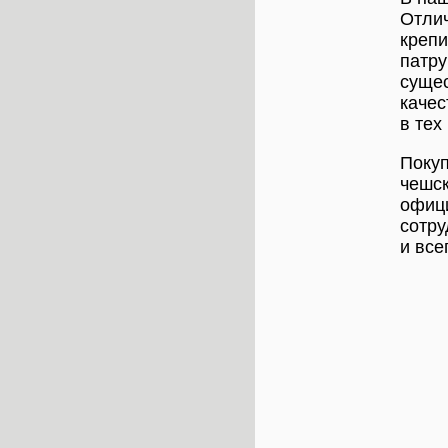
Отлич
крепи
патру
суще
качес
в тех
Покуп
чешск
офици
сотру
и все