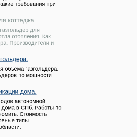
какие требования при
ля коттеджа.
 газгольдер для
тла отопления. Как
ера. Производители и
гольдера.
я объема газгольдера.
льдеров по мощности
икации дома.
ходов автономной
 дома в СПб. Работы по
номить. Стоимость
новные типы
области.