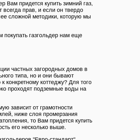
ер Вам придется купить зимний газ,
т всегда прав, и если он твердо
олее сложной методики, которую мы
м покупать газгольдер нам еще
ции частных загородных домов в
ного типа, но и они бывают
 к конкретному коттеджу? Для того
соко проходят подземные воды на
ую зависит от грамотности
млей, ниже слоя промерзания
затопления, то Вам придется купить
ость его несколько выше.
азгольдеров "Евро-стандарт".