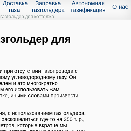
Доставка
Заправка
Автономная
О нас
газа
газгольдера
газификация
 газгольдер для коттеджа
азгольдер для
и при отсутствии газопровода с
ому углеводородному газу. Он
лем и это многократно
ым его использовать Вам
стке, иными словами произвести
ия, с использованием газгольдера,
аскошелиться где-то на 350 т. р.,
метров, которые вкратце мы