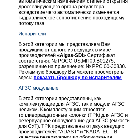
автоматическим изменением степени открытия
дросселирующего органа регулятора,
вследствие чего автоматически изменяется
гидравлическое сопротивление проходящему
потоку газа.
Испарители
В этой категории мы представляем Вам
продукцию от одного из ведущих в мире
производителей
«Algas-SDI»
Сертификат
соответствия: № РОСС US.МП09.В01275,
разрешение на применение: № РРС 00-30830.
Рекламную брошюру Вы можете просмотреть
здесь:
показать брошюру по испарителям
АГЗС модульные
В этой категории представлены, как
комплектующие для АГЗС, так и модули АГЗС
целиком. К комплектующим относятся
топливораздаточные колонки (ТРК) для АГЗС и
резервуарное оборудование для АГЗС (емкости
для СУГ). ТРК представлены от двух ведущих
производителей: "ADAST" и "KADATEC". В
качестве резервуарногшо оборудования