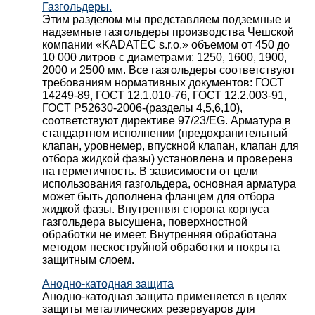
Газгольдеры.
Этим разделом мы представляем подземные и
надземные газгольдеры производства Чешской
компании «KADATEC s.r.o.» объемом от 450 до
10 000 литров с диаметрами: 1250, 1600, 1900,
2000 и 2500 мм. Все газгольдеры соответствуют
требованиям нормативных документов: ГОСТ
14249-89, ГОСТ 12.1.010-76, ГОСТ 12.2.003-91,
ГОСТ Р52630-2006-(разделы 4,5,6,10),
соответствуют директиве 97/23/EG. Арматура в
стандартном исполнении (предохранительный
клапан, уровнемер, впускной клапан, клапан для
отбора жидкой фазы) установлена и проверена
на герметичность. В зависимости от цели
использования газгольдера, основная арматура
может быть дополнена фланцем для отбора
жидкой фазы. Внутренняя сторона корпуса
газгольдера высушена, поверхностной
обработки не имеет. Внутренняя обработана
методом пескоструйной обработки и покрыта
защитным слоем.
Анодно-катодная защита
Анодно-катодная защита применяется в целях
защиты металлических резервуаров для