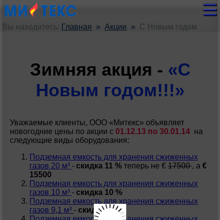
»
»
Вы находитесь:
Главная
Акции
С Новым годом
Зимняя акция -
«С
Новым годом!!!»
Уважаемые клиенты, ООО «Митекс» объявляет
новогодние цены по акции с
01.12.13 по 30.01.14
на
следующие виды оборудования:
Подземная емкость для хранения сжиженных
газов 20 м³
-
скидка 11 %
теперь не €
17500
, а
€
15500
Подземная емкость для хранения сжиженных
газов 10 м³
-
скидка 10 %
Подземная емкость для хранения сжиженных
газов 9,1 м³
-
скидка 10 %
Подземная емкость для хранения сжиженных