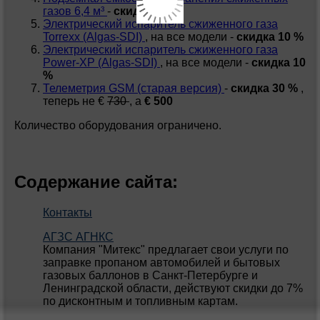
газов 6,4 м³
-
скидка 5 %
Электрический испаритель сжиженного газа
Torrexx (Algas-SDI)
, на все модели
-
скидка 10 %
Электрический испаритель сжиженного газа
Power-XP (Algas-SDI)
, на все модели
-
скидка 10
%
Телеметрия GSM (старая версия)
-
скидка 30 %
,
теперь не €
730
, а
€ 500
Количество оборудования ограничено.
Содержание сайта:
Контакты
АГЗС АГНКС
Компания "Митекс" предлагает свои услуги по
заправке пропаном автомобилей и бытовых
газовых баллонов в Санкт-Петербурге и
Ленинградской области, действуют скидки до 7%
по дисконтным и топливным картам.