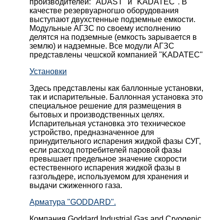
производителей: "ADAST" и "KADATEC". В
качестве резервуарногшо оборудования
выступают двухстенные подземные емкости.
Модульные АГЗС по своему исполнению
делятся на подземные (емкость зарывается в
землю) и надземные. Все модули АГЗС
представлены чешской компанией "KADATEC"
Установки
Здесь представлены как баллонные установки,
так и испарительные. Баллонная установка это
специальное решение для размещения в
бытовых и производственных целях.
Испарительная установка это техническое
устройство, предназначенное для
принудительного испарения жидкой фазы СУГ,
если расход потребителей паровой фазы
превышает предельное значение скорости
естественного испарения жидкой фазы в
газгольдере, используемом для хранения и
выдачи сжиженного газа.
Арматура "GODDARD".
Компания Goddard Industrial Gas and Cryogenic