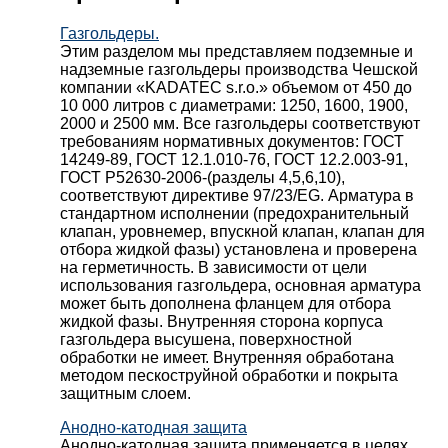
Газгольдеры.
Этим разделом мы представляем подземные и
надземные газгольдеры производства Чешской
компании «KADATEC s.r.o.» объемом от 450 до
10 000 литров с диаметрами: 1250, 1600, 1900,
2000 и 2500 мм. Все газгольдеры соответствуют
требованиям нормативных документов: ГОСТ
14249-89, ГОСТ 12.1.010-76, ГОСТ 12.2.003-91,
ГОСТ Р52630-2006-(разделы 4,5,6,10),
соответствуют директиве 97/23/EG. Арматура в
стандартном исполнении (предохранительный
клапан, уровнемер, впускной клапан, клапан для
отбора жидкой фазы) установлена и проверена
на герметичность. В зависимости от цели
использования газгольдера, основная арматура
может быть дополнена фланцем для отбора
жидкой фазы. Внутренняя сторона корпуса
газгольдера высушена, поверхностной
обработки не имеет. Внутренняя обработана
методом пескоструйной обработки и покрыта
защитным слоем.
Анодно-катодная защита
Анодно-катодная защита применяется в целях