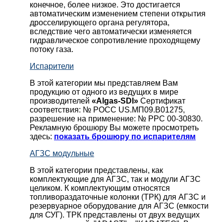
конечное, более низкое. Это достигается
автоматическим изменением степени открытия
дросселирующего органа регулятора,
вследствие чего автоматически изменяется
гидравлическое сопротивление проходящему
потоку газа.
Испарители
В этой категории мы представляем Вам
продукцию от одного из ведущих в мире
производителей
«Algas-SDI»
Сертификат
соответствия: № РОСС US.МП09.В01275,
разрешение на применение: № РРС 00-30830.
Рекламную брошюру Вы можете просмотреть
здесь:
показать брошюру по испарителям
АГЗС модульные
В этой категории представлены, как
комплектующие для АГЗС, так и модули АГЗС
целиком. К комплектующим относятся
топливораздаточные колонки (ТРК) для АГЗС и
резервуарное оборудование для АГЗС (емкости
для СУГ). ТРК представлены от двух ведущих