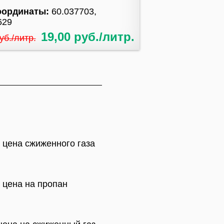
оординаты:
60.037703,
629
19,00 руб./литр.
уб./литр.
 цена сжиженного газа
 цена на пропан