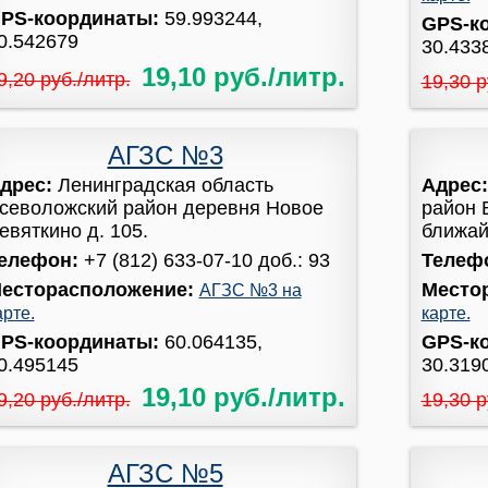
PS-координаты:
59.993244,
GPS-к
0.542679
30.433
19,10 руб./литр.
9,20 руб./литр.
19,30 р
АГЗС №3
дрес:
Ленинградская область
Адрес
севоложский район деревня Новое
район 
евяткино д. 105.
ближайш
елефон:
+7 (812) 633-07-10 доб.: 93
Телеф
есторасположение:
Место
АГЗС №3 на
арте.
карте.
PS-координаты:
60.064135,
GPS-к
0.495145
30.319
19,10 руб./литр.
9,20 руб./литр.
19,30 р
АГЗС №5