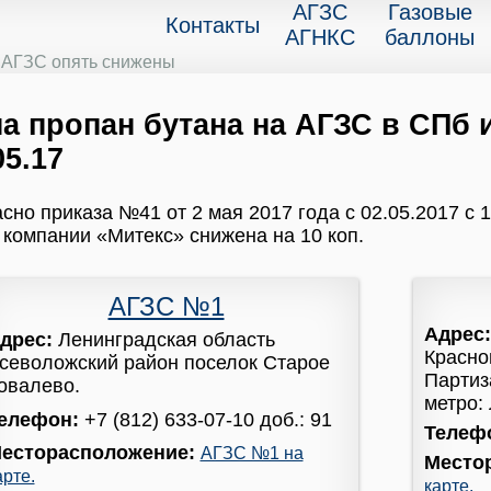
АГЗС
Газовые
Контакты
АГНКС
баллоны
а АГЗС опять снижены
а пропан бутана на АГЗС в СПб и
05.17
сно приказа №41 от 2 мая 2017 года с 02.05.2017 с 1
компании «Митекс» снижена на 10 коп.
АГЗС №1
Адрес
дрес:
Ленинградская область
Красно
севоложский район поселок Старое
Партиза
овалево.
метро:
елефон:
+7 (812) 633-07-10 доб.: 91
Телеф
есторасположение:
АГЗС №1 на
Место
арте.
карте.