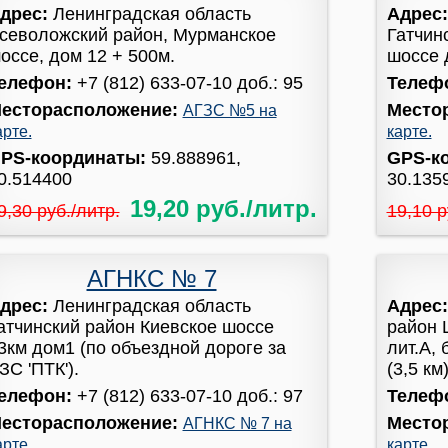
дрес:
Ленинградская область
Адрес
севоложский район, Мурманское
Гатчин
оссе, дом 12 + 500м.
шоссе 
елефон:
+7 (812) 633-07-10 доб.: 95
Телеф
есторасположение:
Место
АГЗС №5 на
арте.
карте.
PS-координаты:
59.888961,
GPS-к
0.514400
30.135
19,20 руб./литр.
9,30 руб./литр.
19,10 р
АГНКС № 7
дрес:
Ленинградская область
Адрес
атчинский район Киевское шоссе
район 
3км дом1 (по объездной дороге за
лит.А,
ЗС 'ПТК').
(3,5 км)
елефон:
+7 (812) 633-07-10 доб.: 97
Телеф
есторасположение:
Место
АГНКС № 7 на
арте.
карте.