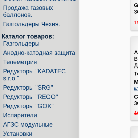
G
Продажа газовых
3
баллонов.
1
Газгольдеры Чехия.
Каталог товаров:
Газгольдеры
А
Анодно-катодная защита
В
Телеметрия
Д
Редукторы "KADATEC
Т
s.r.o."
М
Редукторы "SRG"
к
Редукторы "REGO"
G
3
Редукторы "GOK"
1
Испарители
АГЗС модульные
Установки