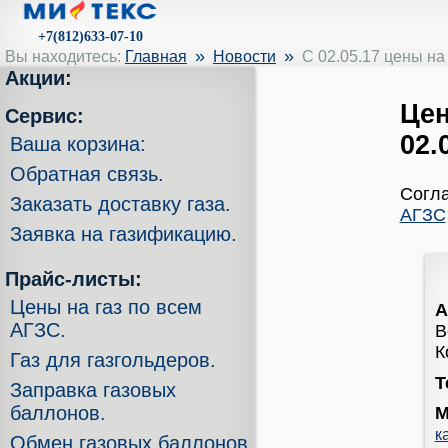
+7(812)633-07-10
»
»
Вы находитесь:
Главная
Новости
C 02.05.17 цены н
Акции:
Цен
Сервис:
02.
Ваша корзина:
Обратная связь.
Согла
Заказать доставку газа.
АГЗС
Заявка на газификацию.
Прайс-листы:
Цены на газ по всем
А
АГЗС.
В
К
Газ для газгольдеров.
Т
Заправка газовых
баллонов.
М
к
Обмен газовых баллонов.