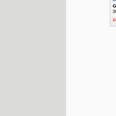
G
3
1