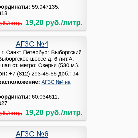
оординаты:
59.947135,
818
19,20 руб./литр.
уб./литр.
АГЗС №4
:
г. Санкт-Петербург Выборгский
Выборгское шоссе д. 6 лит.А,
ая ст. метро: Озерки (530 м.).
он:
+7 (812) 293-45-55 доб.: 94
расположение:
АГЗС №4 на
оординаты:
60.034611,
027
19,20 руб./литр.
уб./литр.
АГЗС №6