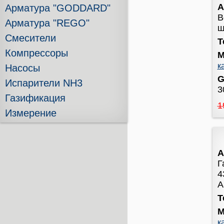
А
Арматура "GODDARD"
В
Арматура "REGO"
ш
Смесители
Т
Компрессоры
М
к
Насосы
G
Испарители NH3
3
Газификация
1
Измерение
А
Г
4
А
Т
М
к