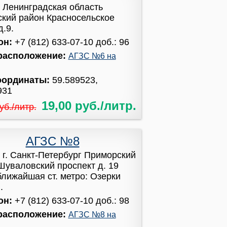
:
Ленинградская область
ский район Красносельское
д.9.
он:
+7 (812) 633-07-10 доб.: 96
расположение:
АГЗС №6 на
оординаты:
59.589523,
931
19,00 руб./литр.
уб./литр.
АГЗС №8
:
г. Санкт-Петербург Приморский
Шуваловский проспект д. 19
 ближайшая ст. метро: Озерки
.
он:
+7 (812) 633-07-10 доб.: 98
расположение:
АГЗС №8 на