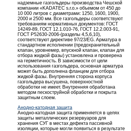
надземные газгольдеры производства Чешской
компании «KADATEC s.r.o.» объемом от 450 до
10 000 литров с диаметрами: 1250, 1600, 1900,
2000 и 2500 мм. Все газгольдеры соответствуют
требованиям нормативных документов: ГОСТ
14249-89, ГОСТ 12.1.010-76, ГОСТ 12.2.003-91,
ГОСТ Р52630-2006-(разделы 4,5,6,10),
соответствуют директиве 97/23/EG. Арматура в
стандартном исполнении (предохранительный
клапан, уровнемер, впускной клапан, клапан для
отбора жидкой фазы) установлена и проверена
на герметичность. В зависимости от цели
использования газгольдера, основная арматура
может быть дополнена фланцем для отбора
жидкой фазы. Внутренняя сторона корпуса
газгольдера высушена, поверхностной
обработки не имеет. Внутренняя обработана
методом пескоструйной обработки и покрыта
защитным слоем.
Анодно-катодная защита
Анодно-катодная защита применяется в целях
защиты металлических резервуаров для
хранения СУГ в местах дефекта пассивной
изоляции, которые могли появиться в результате