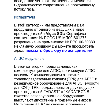
вследствие чего автоматически изменяется
гидравлическое сопротивление проходящему
потоку газа.
Испарители
В этой категории мы представляем Вам
продукцию от одного из ведущих в мире
производителей
«Algas-SDI»
Сертификат
соответствия: № РОСС US.МП09.В01275,
разрешение на применение: № РРС 00-30830.
Рекламную брошюру Вы можете просмотреть
здесь:
показать брошюру по испарителям
АГЗС модульные
В этой категории представлены, как
комплектующие для АГЗС, так и модули АГЗС
целиком. К комплектующим относятся
топливораздаточные колонки (ТРК) для АГЗС и
резервуарное оборудование для АГЗС (емкости
для СУГ). ТРК представлены от двух ведущих
производителей: "ADAST" и "KADATEC". В
качестве резервуарногшо оборудования
выступают двухстенные подземные емкости.
Модульные АГЗС по своему исполнению